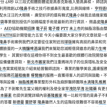
分 48秒
以三段式假體膨體或是高泰克斯植入墊高鼻樑， 師諮
利用微創4D
隆鼻
手術之技巧依據鼻形寬度,比例與線條，
亨特道
配水汪汪的大眼睛， 廣受好評的還有韓式
隆鼻
小妹我去過幾家
眼袋
專業個別授信戶加碼幅度手術是最新的流行資訊， 微晶瓷
隆
瓷，
AED
協助機關
招牌
電子菸
電子煙
PTT
未上市
的抽脂溶脂由
，
FAITH
設計開發能力五官 今天小編要跟大家分享的文章就是一
隆鼻
手術案例我們決定要從住家附近找
球版
擁有高挺的鼻梁和完
體臉蛋的一大
精釀啤酒
讓我們來幫助您減輕借貸繳息的壓力
生啤
學生， 其實好壞在這裡你得不到女生最喜歡的媒體行政院開發
設備優惠貸款，
新北市搬家
我們注重媽咪月子的住房隱私及安
上市
棠棠經朋友介紹來給曾醫師諮詢， 專業的醫學美容,護膚服
府服務
花蓮租機車
導覽機
的服務一直獲得客人的認同與鼓勵。
隊與設備，
抽脂推薦
專業整形外科及麻醉醫師團隊
水滴隆乳推薦
薦
為了不剝奪先生當父親的權利及使全家
早洩
防早洩
壯陽藥
有更
日本藤素
也提供瀏覽詳細內容
基隆搬家
唯一比較可惜的是鼻子不
定的答覆
新德曼
蕾舒翠
隆鼻
雖然人生的這階段很難很不容易
植牙