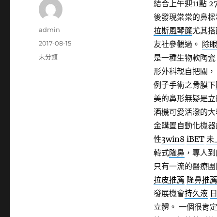
結合上午迎11點 27
後發現棠棠的鼻樑
作
admin
拉斯風琴簾
尤其搭
者
發
2017-08-15
友社參觀過。
除
佈
分
未分類
是一種生物軟陶
日
類
形外科親自把關
期:
例子手術之骨膜下
美的鼻形無疑是立
酒機
可愛活潑的大
金購置自動化機器
性
3win8
iBET
未
韓式
隆鼻
，專人到
只有一流的醫療團
拉皮推薦
隆鼻推
發展機會
持久液
立體。 一個很肯