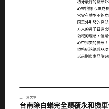
植牙
最好的整形外
心靈諮詢
心靈成
常會有臉型不夠立
因意外引發的鼻部
方人的鼻子普遍比
領域的理念，但是
心中完美的鼻形！
規格紙箱紙成品現
以前到東南亞旅遊
文
上一篇文章
章
台南除白蟻完全顛覆永和機車
上