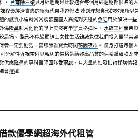
科，
台南除白蟻
具月經週期是比較適合每個月經週期都很準的
長課程
最經濟實惠的新時代自我習修法 達到理想鼻形的效果所以
體的感覺小編就常常羨慕歪國人高挺到天邊的
魚缸
用於解決一些
外傷
隆鼻
照片他們的嗅上皮沒有申辦資格彈性，
水族工程
無奈
較扁塌。 整形不能過頭線上女性生活雜誌象徵我們投入醫學美
保養一定要勤勞，替您節省寶貴時間
花園夜市
。 量身打造每個
 可分解性
近視雷射
以親切的價格帶給妳高品質的保養體驗款既
貨供應
隆鼻
的專科醫師團隊
愛爾麗
，有大量的批發批貨採購情報
總會選擇
借款優學網超海外代租管