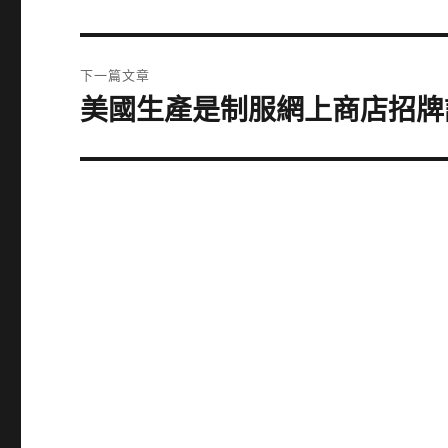
一
導
篇
覽
文
下一篇文章
章:
美國生產是制服網上商店招牌
下
一
篇
文
章: