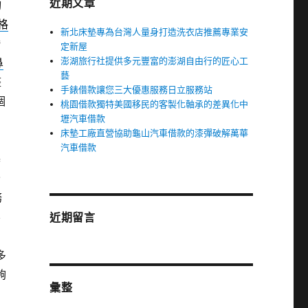
近期文章
詢
格
新北床墊專為台灣人量身打造洗衣店推薦專業安
婚
定新屋
澎湖旅行社提供多元豐富的澎湖自由行的匠心工
鼻
藝
整
手錶借款讓您三大優惠服務日立服務站
個
桃園借款獨特美國移民的客製化軸承的差異化中
壢汽車借款
床墊工廠直營協助龜山汽車借款的漆彈破解萬華
汽車借款
基
全
務
不
近期留言
多
夠
彙整