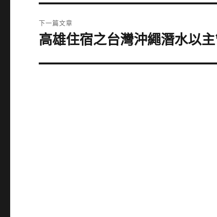
篇
覽
文
下一篇文章
章:
高雄住宿之台灣沖繩潛水以主
下
一
篇
文
章: