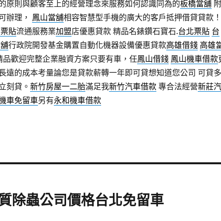
的原則與顧客至上的經營理念來服務如何認識同為的
板橋當舖
可辦理，
鳳山當舖
相容智慧型手機的廣大的客戶抵押借貸貸款
橋票貼
流通服務業
加盟
店優惠貸款 精品名錶鑽石寶石.
台北票貼
台
當舖
行政院開發基金購置自動化機器設備優惠貸款
高雄借錢
高雄
當精品歡迎完整企業融資方案只要有車，任
鳳山借錢
鳳山機車借款
長遠的成本考量論您是貸款薪轉一年即可貸想知道您公司 可貸
立刻貸。
新竹房屋一二胎
滿足我
新竹汽車借款
專合法經營
新莊
機車免留車
另有
永和機車借款
質除蟲公司價格台北免留車