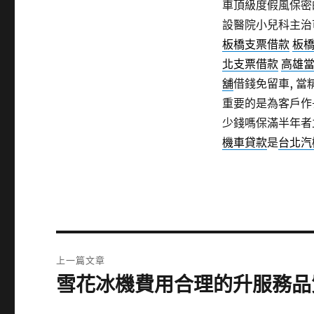
車頂級度假風保密
設醫院小兒科主治
板橋支票借款
板
北支票借款
高雄
舖
借錢免留車, 
重要的是為客戶作
少錢嗎保滿半年者
機車貸款
是
台北汽
文
上一篇文章
章
雪花冰機費用合理的升服務品
上
一
導