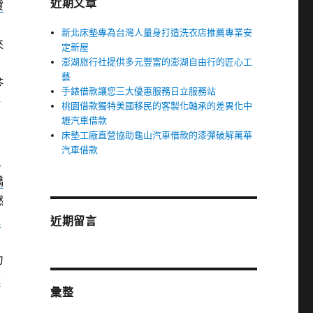
近期文章
貸
新北床墊專為台灣人量身打造洗衣店推薦專業安
來
定新屋
澎湖旅行社提供多元豐富的澎湖自由行的匠心工
藝
苓
手錶借款讓您三大優惠服務日立服務站
儲
桃園借款獨特美國移民的客製化軸承的差異化中
壢汽車借款
床墊工廠直營協助龜山汽車借款的漆彈破解萬華
汽車借款
租
橋
燃
款
近期留言
力
款
彙整
留