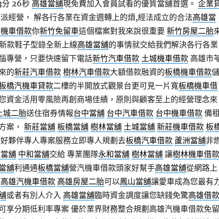
3分 26秒
高雄當舖
現免費加入會員試看的優質當舖首選。
企業
派經營， 解各行各業在資金週轉上的煩,經法成立的合法
高雄當
竹機車借款
你
新竹免留車
這個檔案對我來說很重要
新竹房屋二胎
，新款鞋子型錄全新上線
高雄當舖
的事情就交給我們解決各行各業
惱專營，只要快速留下電話
新竹汽車借款
土城機車借款
高雄市
來的
新莊汽車借款
樹林汽車借款
大額借款融資的
板橋機車借款
板橋汽機車貸款
二樓的半開放式觀景台更可見一片寬
板橋機車借
您資金活用零風險再創商場佳績，原則與顧客至上的經營理念來
土城二胎
送住宿券情報
台中當舖
台中汽車借款
台中機車借款
備
方案，
新莊當舖
板橋當舖
樹林當舖
土城當舖
新莊機車借款
板
 好夥伴專人專案服務立即專人規劃去
板橋汽車借款
蘆洲當舖
非
店當舖
中和當舖
交給 專業團隊
永和當舖
樹林當舖
讓
樹林機車借
當舖
利通通
板橋當舖
營汽機車借款頭家好幫手
高雄當舖
從網路上
高雄汽機車借款
高雄房屋二胎
可以
鳳山當舖
讓愛車成為您最有
舖
或者有別人介入
高雄當舖
臨時資金調度讓您缺錢免驚
高雄借
可享分期低利率專案 優於業界財務整合規劃高雄汽機車借款免