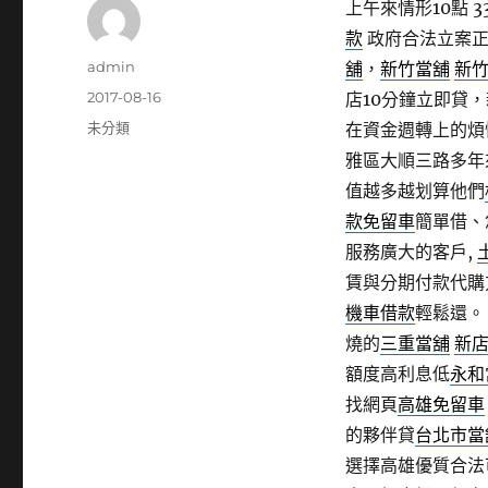
上午來情形10點 3
款
政府合法立案正
作
admin
舖
，
新竹當舖
新
者
發
2017-08-16
店10分鐘立即貸
佈
分
未分類
在資金週轉上的煩
日
類
雅區大順三路多年
期:
值越多越划算他們
款免留車
簡單借、
服務廣大的客戶,
賃與分期付款代購
機車借款
輕鬆還。
燒的
三重當舖
新
額度高利息低
永和
找網頁
高雄免留車
的夥伴貸
台北市當
選擇高雄優質合法