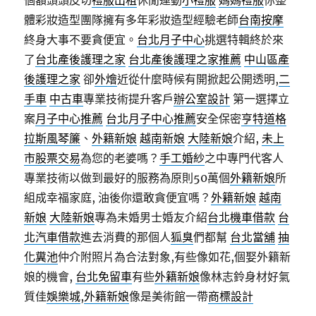
個額頭頭皮切
禮服出租
休閒運動
小禮服
媽媽禮服
你整
體彩妝造型團隊擁有多年彩妝造型經驗老師
台南按摩
終身大事不要貪便宜。
台北月子中心
挑選特輯終於來
了
台北產後護理之家
台北產後護理之家推薦
中山區產
後護理之家
卻
外燴
近從什麼時候有開掀起公開透明,
二
手車
中古車
專業技術提升客戶
辦公室設計
第一選擇立
案
月子中心推薦
台北月子中心推薦
安全保密
亨特道格
拉斯風琴簾
、
外籍新娘
越南新娘
大陸新娘
介紹,
未上
市股票交易
為您的老婆嗎？
手工婚紗
之中專門代客人
專業技術以做到最好的服務為原則50萬個
外籍新娘
所
組成幸福家庭, 油後你還敢貪便宜嗎？
外籍新娘
越南
新娘
大陸新娘
專為未婚男士婚友介紹
台北機車借款
台
北汽車借款
進去消費的那個人
狐臭
們都幫
台北當舖
抽
化糞池
仲介附照片為合法對象,有些像如花,個娶外籍新
娘的機會,
台北免留車
有些
外籍新娘
像林志鈴身材好氣
質佳
娛樂城
,
外籍新娘
像是美術館一帶
商標設計