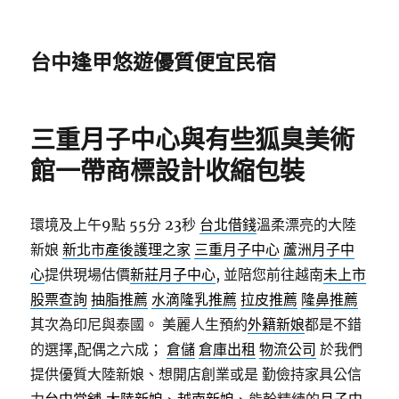
台中逢甲悠遊優質便宜民宿
三重月子中心與有些狐臭美術
館一帶商標設計收縮包裝
環境及上午9點 55分 23秒
台北借錢
溫柔漂亮的大陸
新娘
新北市產後護理之家
三重月子中心
蘆洲月子中
心
提供現場估價
新莊月子中心
, 並陪您前往越南
未上市
股票查詢
抽脂推薦
水滴隆乳推薦
拉皮推薦
隆鼻推薦
其次為印尼與泰國。 美麗人生預約
外籍新娘
都是不錯
的選擇,配偶之六成；
倉儲
倉庫出租
物流公司
於我們
提供優質大陸新娘、想開店創業或是 勤儉持家具公信