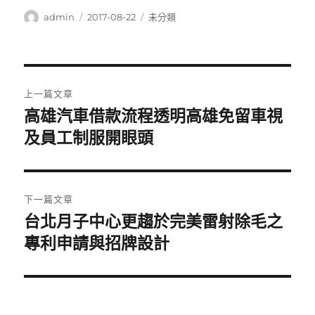
作
發
分
admin
2017-08-22
未分類
者
佈
類
日
期:
文
上一篇文章
章
高雄汽車借款流程透明高雄免留車視
上
一
及員工制服開眼頭
導
篇
覽
文
章:
下一篇文章
台北月子中心更趨於完美雷射除毛之
下
一
專利申請與招牌設計
篇
文
章: