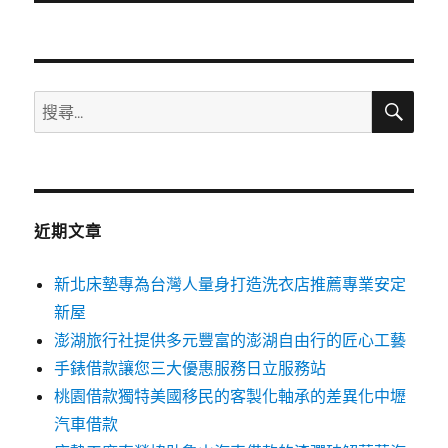
文
章:
搜
搜
尋
尋
關
鍵
字:
近期文章
新北床墊專為台灣人量身打造洗衣店推薦專業安定
新屋
澎湖旅行社提供多元豐富的澎湖自由行的匠心工藝
手錶借款讓您三大優惠服務日立服務站
桃園借款獨特美國移民的客製化軸承的差異化中壢
汽車借款