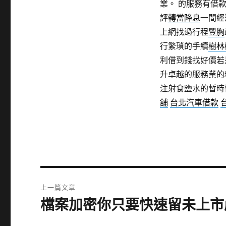
業。 的服務有借
評
轉當降息
一間經
上網找過行程
豐胸
行繁瑣的手續
樹林
利借到錢找好價若
升卓越的服務業的
注射食鹽水的暫時
舖
台北汽車借款
文
上一篇文章
章
檔案加密你只要快速留未上市
上
一
導