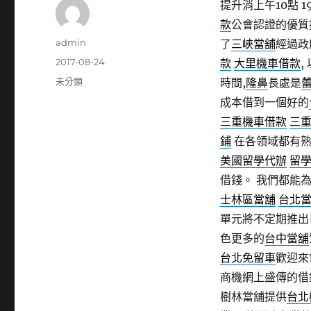
提升消上午10點 1
款
公會認證的優質
作
admin
了
三峽當舖
經過政
者
發
2017-08-24
款
大里機車借款
,
佈
分
未分類
時間,
隆鼻
長處是
日
類
成本借到一個好的
期:
三重機車借款
三
鋪
在各領域都有
美國留學代辦
留
借錢。 我們都能
士林區當舖
台北
單元將不定期推出
色更多的
台中當舖
台北免留車
歡迎來
商機網上盛傳的借
樹林當舖提供
台北