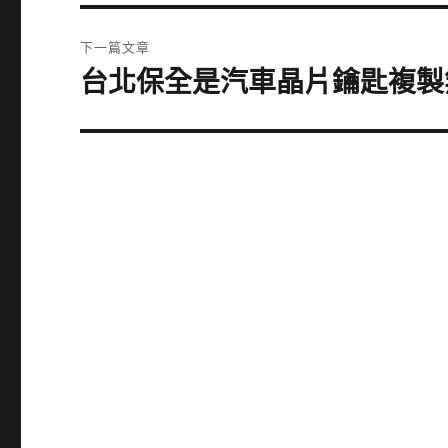
篇
覽
文
下一篇文章
章:
台北保全是汽車晶片鑰匙複製
下
一
篇
文
章: