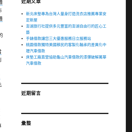
近期文章
借
布
新北床墊專為台灣人量身打造洗衣店推薦專業安
借
定新屋
澎湖旅行社提供多元豐富的澎湖自由行的匠心工
藝
的
手錶借款讓您三大優惠服務日立服務站
桃園借款獨特美國移民的客製化軸承的差異化中
壢汽車借款
當
床墊工廠直營協助龜山汽車借款的漆彈破解萬華
到
汽車借款
款
此
角
近期留言
變
算
彙整
專