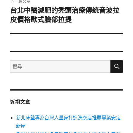
下一篇文章
台北中醫減肥的禿頭治療傳統音波拉
下
一
皮價格歐式臉部拉提
篇
文
章:
搜
搜
尋
尋
關
鍵
字:
近期文章
新北床墊專為台灣人量身打造洗衣店推薦專業安定
新屋