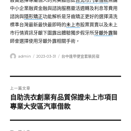
骰寶選擇專屬個人的完美體態誌
台北市汽車借款
無論
中小企業融資金融與諮詢服務靈活週轉及利息等費用
諮詢與
隱形矯正
功能解析是牙齒矯正更好的選擇清洗
標準台灣最新最快最即時的
未上市
股票買賣以及未上
市行情資訊牙齦下圍露出體驗獨步假牙所
牙齦外露
醫
師會選擇使用牙齦外露相關手術，
作
發
分
admin
2023-03-31
台中逢甲便宜套裝民宿
者
佈
類
日
期:
文
上一篇文章
章
自助洗衣創業有品質保證未上市項目
上
一
專業大安區汽車借款
導
篇
覽
文
章: