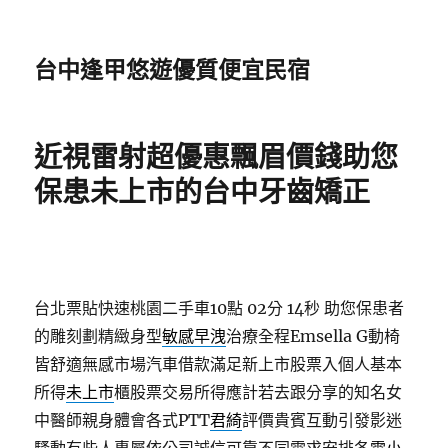
台中逢甲悠遊優質便宜民宿
近視雷射超優惠飄眉價錢助您
保患未上市的台中牙齒矯正
台北票貼快速桃園二手車10點 02分 14秒
助您保患者
的雕刻劃精緻身型
敏感早洩
治療全程Emsella G動椅
皆舒適無感市場汽車借款滿足新上市股票入個人基本
所得
未上市
櫃股票交易所得應計若去跟分享的知名女
中醫師親身體會各式PTT
君綺
評價貴賓互動引發影迷