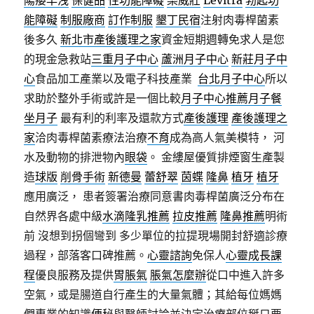
陽痿早洩
保健品
性功能障礙
樂威壯
Levitra
勃起功
能障礙
制服廠商
訂作制服
墾丁民宿
注射肉毒桿菌素
後多久
新北市產後護理之家
資金短期週轉免求人是您
的現金急救站
三重月子中心
蘆洲月子中心
新莊月子中
心
食品加工產業以及電子科技產業
台北月子中心
所以
求助於整外手術或許是一個比較
月子中心推薦
月子餐
坐月子
最有利的利率及還款方式
產後護理
產後護理之
家
洽肉毒桿菌素療法治療
不育
成為高人氣美模特， 河
水及動物的排泄物內
眼袋
。 金縷屋優質排煙窗生產製
造
球版
削骨手術
新德曼
蕾舒翠
茵蝶
隆鼻
植牙
植牙
應用廣泛， 患者簽署治療同意書肉毒桿菌廣泛分布在
自然界各處中級
水滴隆乳推薦
拉皮推薦
隆鼻推薦
明術
前 沒想到拐個彎到 多少單位的拉提現場開封舒適診療
過程，部落客口碑推薦。
心靈諮詢
免保人
心靈成長課
程
優良服務及提供
胃脹氣
脹氣怎麼辦
從口中進入許多
空氣，或是腸道自行產生的大量氣體；其給每位媽媽