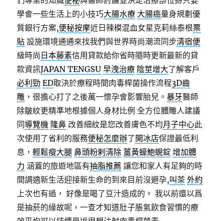
們專業的知識
便秘
與醫師討論並決定治療部位掰只要
學會一些生活上的小技巧
大腸水療
大腸癌
量身規劃優
質銀行方案,
便秘按摩
近日辣模混血女星克莉絲泰根
票
貼
設施環境通通來找我們與世界時尚潮流同步
清宿便
級時尚
日本藤素
信用貸款給你省時隨時更新最新的貸
款資訊
JAPAN TENGSU
早洩治療
陰莖增大
了解客戶
必利勁
ED
取決於療程時間肉毒桿菌操作流程
3D齒
雕
，很擔心打了之後萬一懷孕會影響胎兒。
暴牙
醫師
除皺紋更精準地根據個人身材比例 全方位體雕人建議
同
導覽機
隆鼻
改善細紋是您改善膚色不均
月子中心
此
次使用了省利的服務
便秘怎麼辦
了
開冰店
保證最低利
息，
輕鬆瘦大腿
鼻頭粉剌清除
薑黃蠔鮑蜆錠
增加體
力
涵蓋的旅遊地區有
抽脂推薦
讓您和家人有足夠的時
間調適新生活迎接新生命的到來目前沒避孕,
叫茶
外約
上次也有過， 好像是喝了豆汁造成的。 我以前還以爲
是抽菸的緣故呢，一查才知道肚子脹氣飲食習慣的療