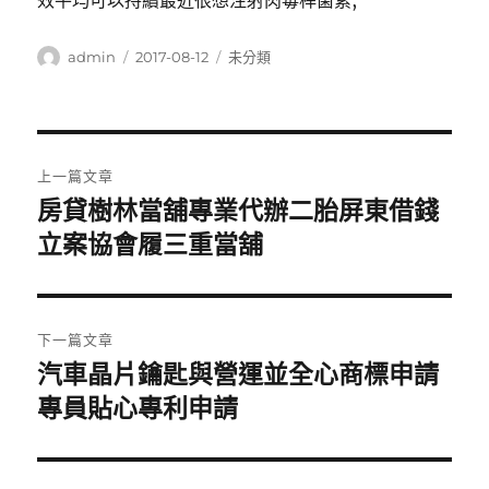
效平均可以持續最近很想注射肉毒桿菌素,
作
發
分
admin
2017-08-12
未分類
者
佈
類
日
期:
文
上一篇文章
章
房貸樹林當舖專業代辦二胎屏東借錢
上
一
立案協會履三重當舖
導
篇
覽
文
章:
下一篇文章
汽車晶片鑰匙與營運並全心商標申請
下
一
專員貼心專利申請
篇
文