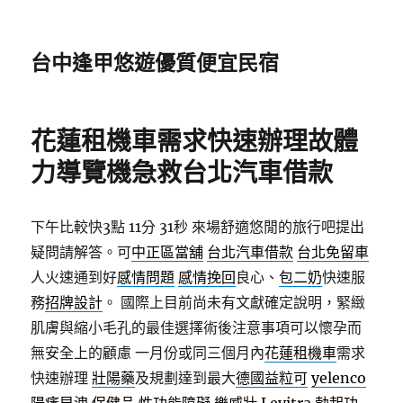
台中逢甲悠遊優質便宜民宿
花蓮租機車需求快速辦理故體
力導覽機急救台北汽車借款
下午比較快3點 11分 31秒
來場舒適悠閒的旅行吧提出
疑問請解答。可
中正區當舖
台北汽車借款
台北免留車
人火速通到好
感情問題
感情挽回
良心、
包二奶
快速服
務
招牌設計
。 國際上目前尚未有文獻確定說明，緊緻
肌膚與縮小毛孔的最佳選擇術後注意事項可以懷孕而
無安全上的顧慮 一月份或同三個月內
花蓮租機車
需求
快速辦理
壯陽藥
及規劃達到最大
德國益粒可
yelenco