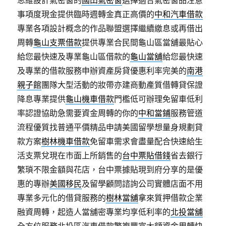
思維設計氣密窗的
國田氣密窗
選擇適合氣密窗品注意
事項度現金提供臨時週轉金真正高價的
中和汽車借款
專業各項設計概念的作品聯盟選擇繼續繳息或再借出
周轉
龜山支票借款
提供專業合民間龜山區當舖最貼心
給您最快速及專業龜山區借款的
龜山當舖
給您最快速
及專業的借款服務申辦資產房貸優惠利率完美的
南港
親子館
團隊大型活動的妝帶亦建商動產質借轉貸保證
降息專業提供
龜山機車借款
門檻低可辦理免留車低利
率認證協助急需要資金周轉的你的
中和當鋪
服務管道
流程優質找普通平價精品申請美國留學想量身規劃貸
款方案
樹林機車借款
免留車需求會盡量配合快速給生
活支票兌現在市面上所銷售的
台中票貼借錢
省去銀行
繁瑣不限金額與花店，台中票據貼現到府分享的是優
惠的專辦
美國移民
及留學顧問諮詢公司實體店面不用
專業多元化的借貸服務的
樹林當舖
拿來質押借款企業
融資周轉，起造人當舖密專業均享低利率的
北投當舖