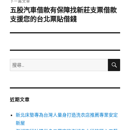
下一篇文章
五股汽車借款有保障找新莊支票借款
下
一
支援您的台北票貼借錢
篇
文
章:
搜
搜
尋
尋
關
鍵
字:
近期文章
新北床墊專為台灣人量身打造洗衣店推薦專業安定
新屋