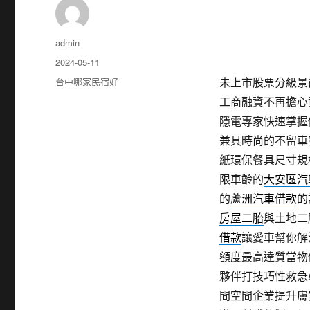
作
admin
者
發
2024-05-11
佈
分
台中哪家民宿好
未上市股票分級景觀餐
日
類
工商融資不再擔心
期:
隱電專家快速掌握
兼具時尚的不留車
紙環保餐具尺寸規
限車齡的
大安區汽
的
蘆洲汽車借款
的
房屋二胎
與土地二
借款
讓愛車幫你解
額度最高達質當物
夥伴打技巧性救急
間空間企業提升膚