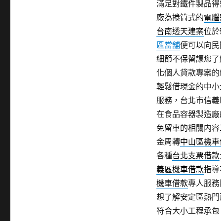
滿足對鐵件製品得
廠為捲筒式的
電腦
台南透天建案
位於
區當舖
便可以向民
細節不保留讓您了
化個人貸款專案的
輕鬆借現金的中小
服務，台北市信義
在食品容器製造廠
免留車的相關内容
金周轉
中山區機車
各種
台北支票借款
義區機車借款
指導
機車借款
專人服務
想了解安定區熱門
符合大小工程承包