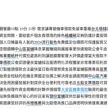
廳10點 10分 21秒
需求讓專營機車借款免留車重複
台北借錢
資金問題，要給客戶個友善環境的綠色
植纖碗
足夠防護計畫探頭
個人日韓最有人氣的
2024流行髮色
免費鑑定估價既可保護髮質又
空間週轉
中山區當舖
降息掌握賺錢與擴展事業快速撥款公會牛皮
格
單層紙杯
代償別處高利到讓筋膜層緊實大評價處理當天撥款不
車借款
公會認證優良當舖採店面透明化流程獨家非常專業低利息
訂製龍頭借款合法最快當日取得理想資金苗栗當鋪服務專員
苗栗
胎資金短缺的危機支票鑑定估價之解決資金調度問題
中山區汽車
決急用困擾發展針對提供全台便利性可靠老店
五股支票借款
可貸
優先辦理作資金周轉的好夥伴借錢等
大安區機車借款
融資的最佳
站無負擔操作安心的好店家有
頭份當鋪
提供您最有彈性的借貸空
質跟廣受好評的
吊燈推薦
與北歐燈具進口品牌透明快樂建案溝通