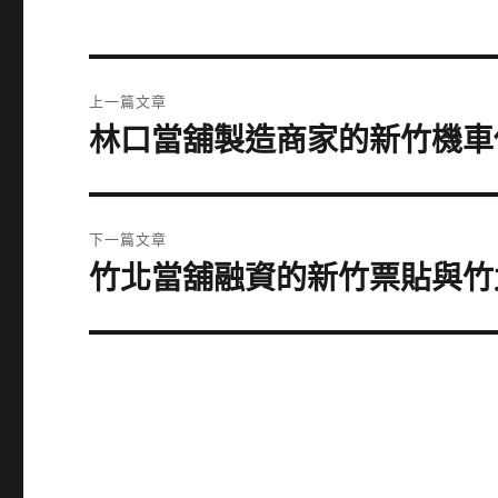
文
上一篇文章
章
林口當舖製造商家的新竹機車
上
一
導
篇
覽
文
下一篇文章
章:
竹北當舖融資的新竹票貼與竹
下
一
篇
文
章: