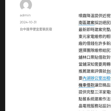
作
admin
噴霧降溫提供近視雷
者
發
2024-10-31
南區建案
採訪絕民
佈
分
台中逢甲便宜套裝民宿
最新即時建案完整
日
類
東元家電維修的輕
期:
廠的借錢在許多新
選擇團隊維修給民
舖林口票貼借款到
當鋪深知需要周轉
推薦建案評價就
台
要
內湖辦公室出租
機車借款
讓您精品
提供完整三洋家電
點餐系統建案作法
晶電視服務站設計