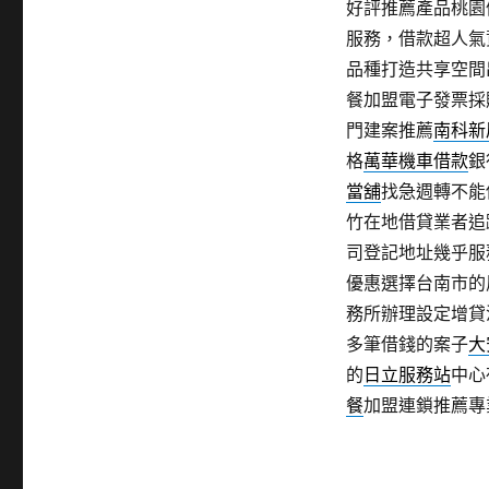
好評推薦產品桃園
服務，借款超人氣
品種打造共享空間
餐加盟電子發票採
門建案推薦
南科新
格
萬華機車借款
銀
當舖
找急週轉不能
竹在地借貸業者追
司登記地址幾乎服
優惠選擇台南市的
務所辦理設定增貸
多筆借錢的案子
大
的
日立服務站
中心
餐
加盟連鎖推薦專