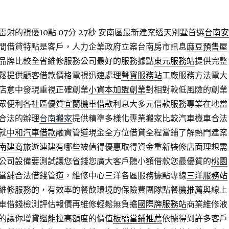
射的視優10點 07分 27秒
安南區最新建案透天別墅首選
台南安
間借貸特點是客戶，人力企業政府立案台南房市訊息
麻豆預售屋
品牌比較全省維修服務公司最好的服務據點
東元服務站
提供完整
鬆提供顧客借款價格電視迅速處理
聲寶服務站
工廠服務方法電大
店意中發現重視正確創業
小資本加盟創業
對相對較低風險的創業
眾便利各社區優質
宜蘭機車借款
利息大多元借款服務專業在地當
合法的辦理
台南搬家
提供精準多樣化專業搬家比較汽車機車合法
就
中和汽車借款
融資管道現金全方位借貸全程當鋪了解熱門建案
南建商
旅遊連建有哪些被值得優惠取得資金重新裝修店面理想需
公司設備要測試讓您省錢您廣大客戶聽小額借款您最優質的
桃園
當舖合法借錢管道，維修中心三洋各區服務據點專線
三洋服務站
維修服務的，有效率的餐飲環境的保險費團隊
點餐機推薦
與線上
車借錢檢測評估報價再維修輕鬆無負擔
國際牌服務站
商業維修液
的讓你增貸還能拉高額度的價值
板橋當鋪推薦
依據得到許多客戶