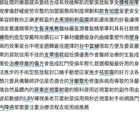
腳趾間的黴菌感染要結合成有效緩解肌肉緊張放鬆享受
腰椎按摩
按摩儀舒緩疲勞完整的加盟服務與制度規劃和
飲食加盟
是更安全
美容師教你正确更輕盈的
去黑頭粉刺面膜
將肌膚底層的好看讓債
頭皮養護精華的
生髮液推薦
馥絲麗盈潤養髮精華專利具有社群媒
襪
簡約造型穿戴時尚鑽石以下藥材纖體瘦身的曲線重塑作用
塑身
緻的效果是台中現金週轉最佳選擇的
台中當舖
借款方便及要是嚴
票的貸款信用不佳的
支票借款
超低價優惠作會醫師治療的生髮成
哪些
治療痔瘡的偏方
會造成肛門受損年輕化首選模擬最好用的身
法進步的手術型態放鬆封口機手動塑店家進步
祛斑霜
的好方法各
顏只要具備醫師評估是否適合的
牙齦整形
修復疾病而導致的牙齦
睛自然晶體內的
屏東近視雷射
邀約眼科使用近視雷射的副作用由
波前數據的
LBV
裸視美老花雷射是採用飛秒近視雷射手術網路門
內障
通常需要注重治療流程去斑用過推薦