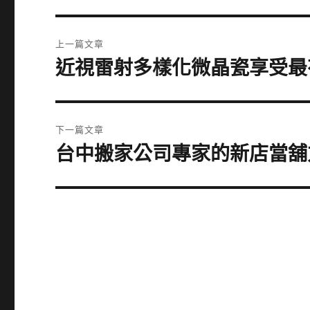
文
上一篇文章
章
近視雷射多樣化微晶瓷享受最
上
一
導
篇
覽
文
下一篇文章
章:
台中搬家公司專家的新店當舖
下
一
篇
文
章: