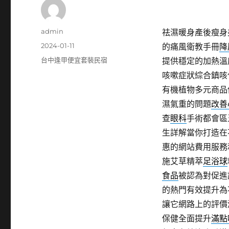
作
admin
祛濕暖身產後瘦身
者
發
2024-01-11
的痛風衛教手冊
降
佈
分
台中逢甲便宜套裝民宿
提供穩定的加熱溫
日
類
咳嗽症狀綜合鎮咳
期:
有機植物多元商品
濕氣重的問題
改善
查
眼科
手術都會區
生詳解當你打造在
惠的網站費用服務
施艾草精萃
足浴球
食品
被認為對促進
的熱門有效提升為
讓它網路上的評價
保健全面提升
滿點