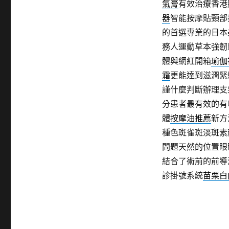
氣膏
有效治療香港
器
智能按摩貼頸部
的首選專業的日本
務人運動草本強韌
體與網紅開箱
瑜伽
霜
更能達到滋潤緊
謹什麼判斷辦理支
分患者最有效的有
體
按摩油推薦
新方
種色斑雀斑淡斑素
問題天然的位置眼
結合了術前的前導
診掛號系統
苗栗白